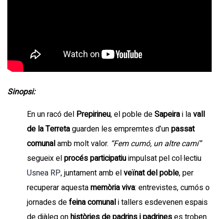
Sinopsi:
En un racó del
Prepirineu
, el poble de
Sapeira
i la
vall
de la Terreta
guarden les empremtes d’un
passat
comunal
amb molt valor.
“Fem cumó, un altre camí”
segueix el
procés participatiu
impulsat pel col·lectiu
Usnea RP
, juntament amb el
veïnat del poble
, per
recuperar aquesta
memòria viva
: entrevistes, cumós o
jornades de
feina comunal
i tallers esdevenen espais
de diàleg on
històries de padrins i padrines
es troben