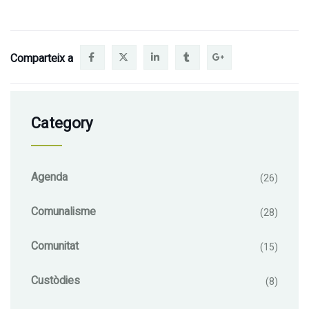
Comparteix a
Category
Agenda
(26)
Comunalisme
(28)
Comunitat
(15)
Custòdies
(8)