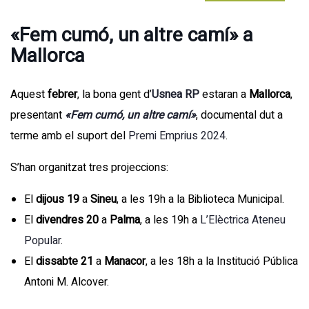
«Fem cumó, un altre camí» a
Mallorca
Aquest
febrer
, la bona gent d’
Usnea RP
estaran a
Mallorca
,
presentant
«Fem cumó, un altre camí»
, documental dut a
terme amb el suport del
Premi Emprius 2024
.
S’han organitzat tres projeccions:
El
dijous
19
a
Sineu
, a les 19h a la Biblioteca Municipal.
El
divendres 20
a
Palma
, a les 19h a
L’Elèctrica Ateneu
Popular
.
El
dissabte 21
a
Manacor
, a les 18h a la Institució Pública
Antoni M. Alcover.