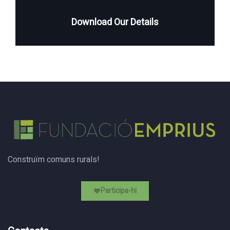
Download Our Details
Construïm comuns rurals!
Participa-hi