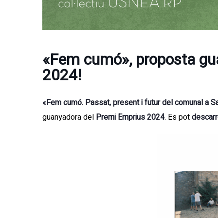
«Fem cumó», proposta gu
2024!
«Fem cumó. Passat, present i futur del comunal a Sape
guanyadora del
Premi Emprius 2024
. Es pot
descarr