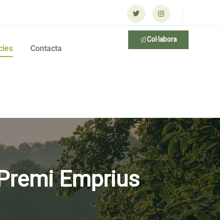
Col·labora
cies
Contacta
Premi Emprius