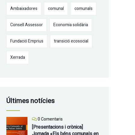
Ambaixadores
comunal
comunals
Consell Assessor
Economia solidària
Fundació Emprius
transició ecosocial
Xerrada
Últimes notícies
0 Comentaris
[Presentacions i crònica]
Jornada «Els béns comunals en