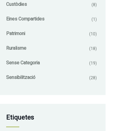
Custòdies
(8)
Eines Compartides
(1)
Patrimoni
(10)
Ruralisme
(18)
Sense Categoria
(19)
Sensibilització
(28)
Etiquetes