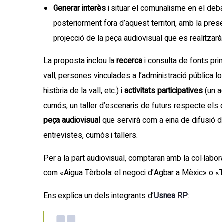
Generar interès
i situar el comunalisme en el debat
posteriorment fora d’aquest territori, amb la pres
projecció de la peça audiovisual que es realitzarà
La proposta inclou la
recerca
i consulta de fonts pri
vall, persones vinculades a l’administració pública 
història de la vall, etc.) i
activitats participatives
(un a
cumós, un taller d’escenaris de futurs respecte els c
peça audiovisual
que servirà com a eina de difusió de
entrevistes, cumós i tallers.
Per a la part audiovisual, comptaran amb la col·labo
com «Aigua Tèrbola: el negoci d’Agbar a Mèxic» o «Te
Ens explica un dels integrants d’
Usnea RP
: