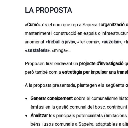
LA PROPOSTA
«
Cumó
» és el nom que rep a Sapeira l’
organització c
manteniment i construcció en espais o infraestructure
anomenat
«treball a jova»
, «fer comú»,
«auzolan»
, «
«sestaferia»
, «minga»…
Proposen tirar endavant un
projecte d’investigació
qu
però també com a
estratègia per impulsar una trans
A la proposta presentada, plantegen els següents
o
Generar coneixement
sobre el comunalisme històr
èmfasi en la gestió comunal del bosc, contribuin
Analitzar
les principals potencialitats i limitacio
béns i usos comunals a Sapeira, adaptables a altre