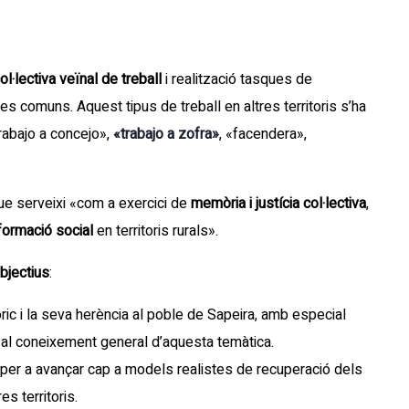
ol·lectiva veïnal de treball
i realització tasques de
s comuns. Aquest tipus de treball en altres territoris s’ha
trabajo a concejo»,
«trabajo a zofra»
, «facendera»,
e serveixi «com a exercici de
memòria i justícia col·lectiva
,
formació social
en territoris rurals».
bjectius
:
ic i la seva herència al poble de Sapeira, amb especial
t al coneixement general d’aquesta temàtica.
ns per a avançar cap a models realistes de recuperació dels
s territoris.