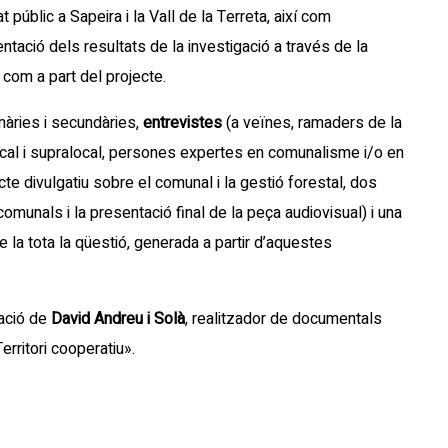
 públic a Sapeira i la Vall de la Terreta, així com
entació dels resultats de la investigació a través de la
 com a part del projecte.
màries i secundàries,
entrevistes
(a veïnes, ramaders de la
local i supralocal, persones expertes en comunalisme i/o en
cte divulgatiu sobre el comunal i la gestió forestal, dos
omunals i la presentació final de la peça audiovisual) i una
 la tota la qüestió, generada a partir d’aquestes
ració de
David Andreu i Solà
, realitzador de documentals
rritori cooperatiu».