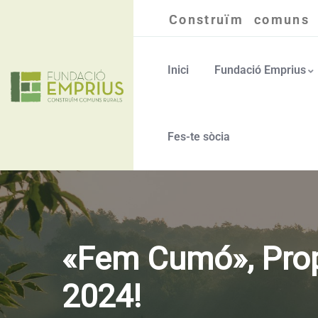
Construïm comuns 
Inici
Fundació Emprius
Fes-te sòcia
«Fem Cumó», Prop
2024!