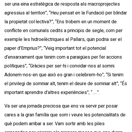
ser una eina estratègica de resposta als macroprojectes
agressius al territori”; “Heu pensat en la Fundació per blindar
la propietat col·lectiva?”; “Ens trobem en un moment de
conflicte en comunals cedits a principis de segle, com per
exemple les hidroelèctriques al Pallars, quin podria ser el
paper d’Emprius?”; “Veig important tot el potencial
d’enxarxament que tenim com a paraigües per fer accions
polítiques”; “Gràcies per ser-hi i convidar-nos al somni.
Adonem-nos-en que això es gran i celebrem-ho”; “Si tenim
el privilegi de somniar alt, tenim el deure de somniar alt”; “És
important aprendre d’altres experiències”; “…..”.
Va ser una jornada preciosa que ens va servir per posar
cares a la gran família que som i veure les potencialitats de
què podem arribar a ser. Vam sortir amb les piles